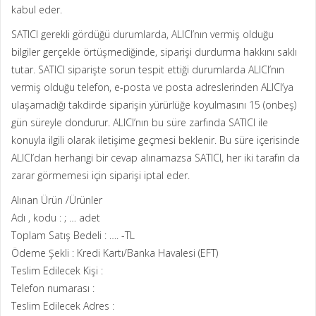
kabul eder.
SATICI gerekli gördüğü durumlarda, ALICI’nın vermiş olduğu
bilgiler gerçekle örtüşmediğinde, siparişi durdurma hakkını saklı
tutar. SATICI siparişte sorun tespit ettiği durumlarda ALICI’nın
vermiş olduğu telefon, e-posta ve posta adreslerinden ALICI’ya
ulaşamadığı takdirde siparişin yürürlüğe koyulmasını 15 (onbeş)
gün süreyle dondurur. ALICI’nın bu süre zarfında SATICI ile
konuyla ilgili olarak iletişime geçmesi beklenir. Bu süre içerisinde
ALICI’dan herhangi bir cevap alınamazsa SATICI, her iki tarafın da
zarar görmemesi için siparişi iptal eder.
Alınan Ürün /Ürünler
Adı , kodu : ; … adet
Toplam Satış Bedeli : …. -TL
Ödeme Şekli : Kredi Kartı/Banka Havalesi (EFT)
Teslim Edilecek Kişi :
Telefon numarası :
Teslim Edilecek Adres :