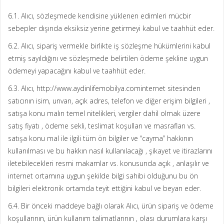
6.1. Alıcı, sözleşmede kendisine yüklenen edimleri mücbir
sebepler dışında eksiksiz yerine getirmeyi kabul ve taahhüt eder.
6.2. Alıcı, sipariş vermekle birlikte iş sözleşme hükümlerini kabul
etmiş sayıldığını ve sözleşmede belirtilen ödeme şekline uygun
ödemeyi yapacağını kabul ve taahhüt eder.
6.3. Alıcı, http://www.aydinlifemobilya.cominternet sitesinden
satıcının isim, unvan, açık adres, telefon ve diğer erişim bilgileri ,
satışa konu malın temel nitelikleri, vergiler dahil olmak üzere
satış fiyatı , ödeme sekli, teslimat koşulları ve masrafları vs.
satışa konu mal ile ilgili tüm ön bilgiler ve “cayma” hakkının
kullanılması ve bu hakkın nasıl kullanılacağı , şikayet ve itirazlarını
iletebilecekleri resmi makamlar vs. konusunda açık , anlaşılır ve
internet ortamına uygun şekilde bilgi sahibi olduğunu bu ön
bilgileri elektronik ortamda teyit ettiğini kabul ve beyan eder.
6.4. Bir önceki maddeye bağlı olarak Alıcı, ürün sipariş ve ödeme
koşullarının, ürün kullanım talimatlarının , olası durumlara karşı