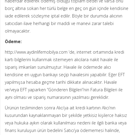
haberdar edilerek ödemiş olduğu toplam bedel ve varsa onu
borç altına sokan her türlü belge en geç on gün içinde kendisine
iade edilerek sözleşme iptal edilir. Böyle bir durumda alıcının
satıcıdan ilave herhangi bir maddi ve manevi zarar talebi
olmayacaktır.
Ödeme:
http://www.aydinlifemobilya.com ‘de, internet ortamında kredi
kartı bilgilerini kullanmak istemeyen alıcılara nakit havale ile
sipariş imkanları sunulmuştur. Havale ile ödemede alıcı
kendisine en uygun bankayı seçip havalesini yapabilir. Eğer EFT
yapılmışsa hesaba geçme tarihi dikkate alınacaktır. Havale
ve/veya EFT yaparken “Gönderen Bilgileri”nin Fatura Bilgileri ile
aynı olması ve sipariş numarasının yazılması gereklidir.
Ürünün tesliminden sonra Alıcı’ya ait kredi kartının Alıcı’nın
kusurundan kaynaklanmayan bir şekilde yetkisiz kişilerce haksız
veya hukuka aykırı olarak kullanılması nedeni ile ilgili banka veya
finans kuruluşun ürün bedelini Satıcı’ya ödememesi halinde,