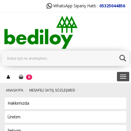
WhatsApp Sipariş Hattı :
05325044856
Tog
0
navi
ANASAYFA
MESAFELI SATIŞ SÖZLEŞMESI
Hakkımızda
Üretim
İletişim