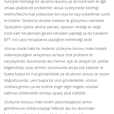
Süreçteki herhangi bir aksama durumu ya da kredi kartı ile ilgili
ortaya çıkabilecek problemler alıcıya sözleşmede belirttiği
telefon/faks/e-mail yollarından biri veya bir kaçı kullanılmak sureti
ile bildirilir. Gerekirse alıcıdan bankası ile görüşmesi istenebilir.
Siparişlerin işleme alınma zamanı, siparişin verildiği an değil,
kredi kartı hesabından gerekli tahsilatın yapıldığı ya da havalenin
(EFT’ nin) satıcı hesaplarına ulaştığının belirlendiği andır.
İstisnai olarak haklı bir nedenle sözleşme konusu malın tedarik
edilemeyeceğinin anlaşılması ve/veya stok problemi ile
karşılaşılması durumunda alıcı hemen açık ve anlaşılır bir şekilde
bilgilendirilip onay vermesi durumunda alıcıya eşit kalitede ve
fiyatta başka bir mal gönderilebilir ya da alıcının arzusu ve seçimi
doğrultusunda ; yeni başka bir ürün gönderilebilir, ürünün
stoklara girmesi ya da teslime engel diğer engelin ortadan
kalkması beklenebilir ve/veya sipariş iptal edilebilir.
Sözleşme konusu malın teslim yükümlülüğünün yerine
getirilmesinin imkânsızlaştığı hâllerde alıcı bu durumdan