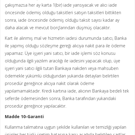
çakışmazsa her ay karta 1(bir) iade yansıyacak ve alıcı iade
öncesinde ödemiş olduğu taksitleri satışın taksitleri bittikten
sonra, iade öncesinde ödemiş olduğu taksit sayısı kadar ay
daha alacak ve mevcut borçlarından düşmüş olacaktır.
Kart ile alınmış mal ve hizmetin iadesi durumunda satıcı, Banka
ile yapmış olduğu sözleşme gereği alıcıya nakit para ile ödeme
yapamaz. Üye işyeri yani satıcı, bir iade işlemi söz konusu
olduğunda ilgili yazılım aracılığı ile iadesini yapacak olup, üye
işyeri yani satıcı ilgili tutarı Bankaya nakden veya mahsuben
ödemekle yükümlü olduğundan yukarıda detayları belirtilen
prosedür gereğince alıcıya nakit olarak ödeme
yapılamamaktadır. Kredi kartına iade, alıcının Bankaya bedeli tek
seferde ödemesinden sonra, Banka tarafından yukarıdaki
prosedür gereğince yapılacaktır.
Madde 10-Garanti
Kullanma talimatına uygun şekilde kullanılan ve temizliği yapılan
ürünler her türlü üretim hatasına karşı aşağıda belirtilen şartlar