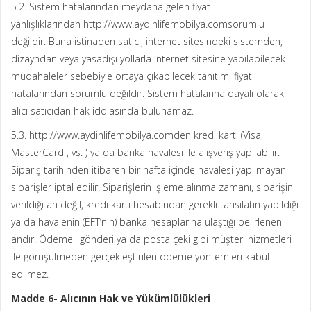
5.2. Sistem hatalarından meydana gelen fiyat
yanlışlıklarından http://www.aydinlifemobilya.comsorumlu
değildir. Buna istinaden satıcı, internet sitesindeki sistemden,
dizayndan veya yasadışı yollarla internet sitesine yapılabilecek
müdahaleler sebebiyle ortaya çıkabilecek tanıtım, fiyat
hatalarından sorumlu değildir. Sistem hatalarına dayalı olarak
alıcı satıcıdan hak iddiasında bulunamaz.
5.3. http://www.aydinlifemobilya.comden kredi kartı (Visa,
MasterCard , vs. ) ya da banka havalesi ile alışveriş yapılabilir.
Sipariş tarihinden itibaren bir hafta içinde havalesi yapılmayan
siparişler iptal edilir. Siparişlerin işleme alınma zamanı, siparişin
verildiği an değil, kredi kartı hesabından gerekli tahsilatın yapıldığı
ya da havalenin (EFT’nin) banka hesaplarına ulaştığı belirlenen
andır. Ödemeli gönderi ya da posta çeki gibi müşteri hizmetleri
ile görüşülmeden gerçekleştirilen ödeme yöntemleri kabul
edilmez.
Madde 6- Alıcının Hak ve Yükümlülükleri