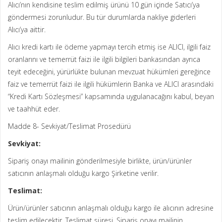
Alıcı’nın kendisine teslim edilmiş ürünü 10 gün içinde Satıcı’ya
göndermesi zorunludur. Bu tür durumlarda nakliye giderleri
Alıcı’ya aittir.
Alıcı kredi kartı ile ödeme yapmayı tercih etmiş ise ALICI, ilgili faiz
oranlarını ve temerrüt faizi ile ilgili bilgileri bankasından ayrıca
teyit edeceğini, yürürlükte bulunan mevzuat hükümleri gereğince
faiz ve temerrüt faizi ile ilgili hükümlerin Banka ve ALICI arasındaki
“Kredi Kartı Sözleşmesi” kapsamında uygulanacağını kabul, beyan
ve taahhüt eder.
Madde 8- Sevkiyat/Teslimat Prosedürü
Sevkiyat:
Sipariş onayı mailinin gönderilmesiyle birlikte, ürün/ürünler
satıcının anlaşmalı olduğu kargo Şirketine verilir.
Teslimat:
Ürün/ürünler satıcının anlaşmalı olduğu kargo ile alıcının adresine
teslim edilecektir. Teslimat süresi, Sipariş onayı mailinin