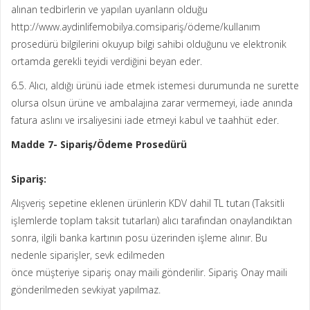
alınan tedbirlerin ve yapılan uyarıların olduğu
http://www.aydinlifemobilya.comsipariş/ödeme/kullanım
prosedürü bilgilerini okuyup bilgi sahibi olduğunu ve elektronik
ortamda gerekli teyidi verdiğini beyan eder.
6.5. Alıcı, aldığı ürünü iade etmek istemesi durumunda ne surette
olursa olsun ürüne ve ambalajına zarar vermemeyi, iade anında
fatura aslını ve irsaliyesini iade etmeyi kabul ve taahhüt eder.
Madde 7- Sipariş/Ödeme Prosedürü
Sipariş:
Alışveriş sepetine eklenen ürünlerin KDV dahil TL tutarı (Taksitli
işlemlerde toplam taksit tutarları) alıcı tarafından onaylandıktan
sonra, ilgili banka kartının posu üzerinden işleme alınır. Bu
nedenle siparişler, sevk edilmeden
önce müşteriye sipariş onay maili gönderilir. Sipariş Onay maili
gönderilmeden sevkiyat yapılmaz.