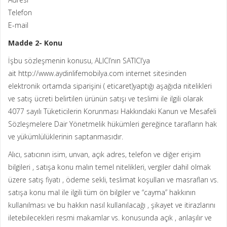
Telefon
E-mail
Madde 2- Konu
İşbu sözleşmenin konusu, ALICI’nın SATICI’ya
ait http://www.aydinlifemobilya.com internet sitesinden
elektronik ortamda siparişini ( eticaret)yaptığı aşağıda nitelikleri
ve satış ücreti belirtilen ürünün satışı ve teslimi ile ilgili olarak
4077 sayılı Tüketicilerin Korunması Hakkındaki Kanun ve Mesafeli
Sözleşmelere Dair Yönetmelik hükümleri gereğince tarafların hak
ve yükümlülüklerinin saptanmasıdır.
Alıcı, satıcının isim, unvan, açık adres, telefon ve diğer erişim
bilgileri , satışa konu malın temel nitelikleri, vergiler dahil olmak
üzere satış fiyatı , ödeme sekli, teslimat koşulları ve masrafları vs.
satışa konu mal ile ilgili tüm ön bilgiler ve “cayma” hakkının
kullanılması ve bu hakkın nasıl kullanılacağı , şikayet ve itirazlarını
iletebilecekleri resmi makamlar vs. konusunda açık , anlaşılır ve