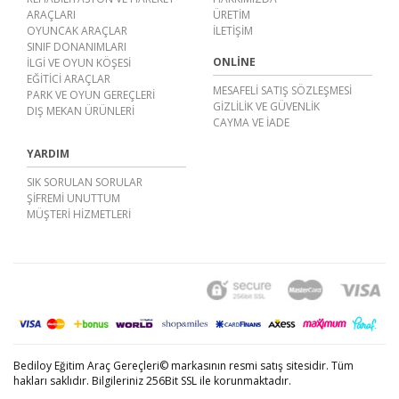
ARAÇLARI
ÜRETIM
OYUNCAK ARAÇLAR
İLETIŞIM
SINIF DONANIMLARI
ONLINE
İLGİ VE OYUN KÖŞESİ
EĞİTİCİ ARAÇLAR
MESAFELI SATIŞ SÖZLEŞMESI
PARK VE OYUN GEREÇLERİ
GIZLILIK VE GÜVENLIK
DIŞ MEKAN ÜRÜNLERİ
CAYMA VE İADE
YARDIM
SIK SORULAN SORULAR
ŞIFREMI UNUTTUM
MÜŞTERI HIZMETLERI
Bediloy Eğitim Araç Gereçleri© markasının resmi satış sitesidir. Tüm
hakları saklıdır. Bilgileriniz 256Bit SSL ile korunmaktadır.