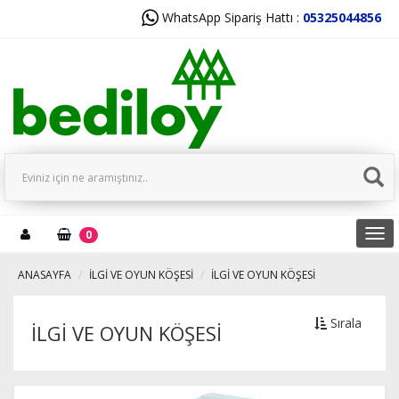
WhatsApp Sipariş Hattı :
05325044856
Tog
0
navi
ANASAYFA
İLGİ VE OYUN KÖŞESİ
İLGİ VE OYUN KÖŞESİ
Sırala
İLGİ VE OYUN KÖŞESİ