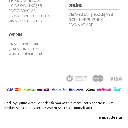
SINIF DONANIMLARI
ONLINE
İLGİ VE OYUN KÖŞESİ
EĞİTİCİ ARAÇLAR
MESAFELI SATIŞ SÖZLEŞMESI
PARK VE OYUN GEREÇLERİ
GIZLILIK VE GÜVENLIK
DIŞ MEKAN ÜRÜNLERİ
CAYMA VE İADE
YARDIM
SIK SORULAN SORULAR
ŞIFREMI UNUTTUM
MÜŞTERI HIZMETLERI
Bediloy Eğitim Araç Gereçleri© markasının resmi satış sitesidir. Tüm
hakları saklıdır. Bilgileriniz 256Bit SSL ile korunmaktadır.
empati
design