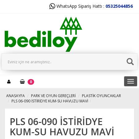
WhatsApp Sipariş Hattı :
05325044856
Tog
0
navi
ANASAYFA
PARK VE OYUN GEREÇLERİ
PLASTİK OYUNCAKLAR
PLS 06-090 İSTİRİDYE KUM-SU HAVUZU MAVİ
PLS 06-090 İSTİRİDYE
KUM-SU HAVUZU MAVİ