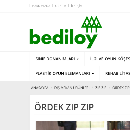
HAKKIMIZDA
ÜRETIM
İLETIŞIM
SINIF DONANIMLARI
İLGİ VE OYUN KÖŞE
PLASTİK OYUN ELEMANLARI
REHABİLİTA
ANASAYFA
DIŞ MEKAN ÜRÜNLERİ
ZIP ZIP
ÖRDEK ZIP
ÖRDEK ZIP ZIP