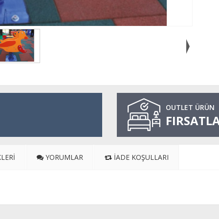
OUTLET ÜRÜN
FIRSATLA
LERI
YORUMLAR
İADE KOŞULLARI